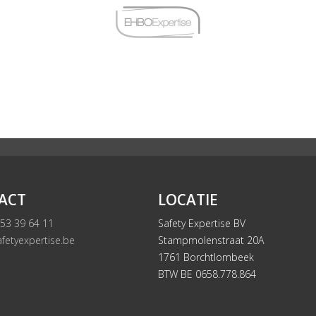
ACT
LOCATIE
 53 39 64 11
Safety Expertise BV
fetyexpertise.be
Stampmolenstraat 20A
1761 Borchtlombeek
BTW BE 0658.778.864