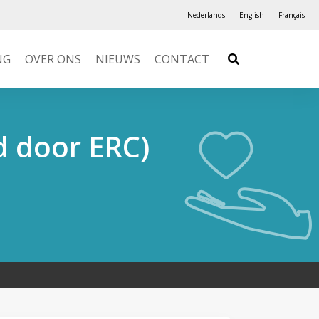
Nederlands
English
Français
NG
OVER ONS
NIEUWS
CONTACT
d door ERC)