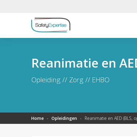
Reanimatie en AED
Opleiding // Zorg // EHBO
Home
-
Opleidingen
-
Reanimatie en AED (BLS, o