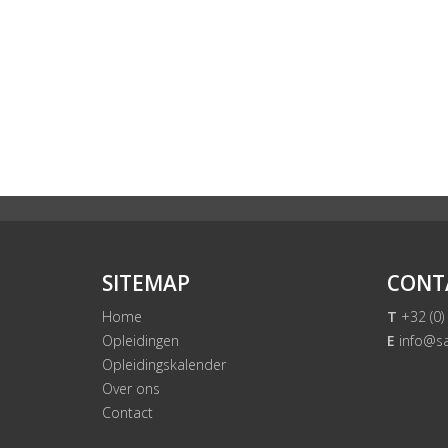
SITEMAP
CONT
Home
T
+32 (0)
Opleidingen
E
info@sa
Opleidingskalender
Over ons
Contact