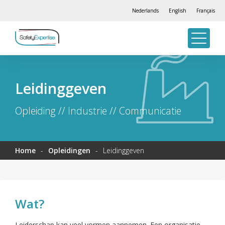
Nederlands
English
Français
Leidinggeven
Opleiding // Industrie // Communicatie
Home
-
Opleidingen
-
Leidinggeven
Wat?
Leiderschap kan veel vormen aannemen. Een organisatie