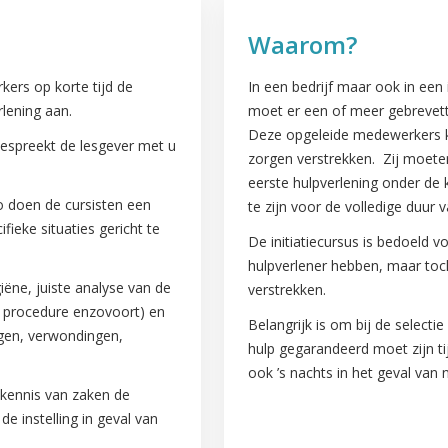
Waarom?
kers op korte tijd de
In een bedrijf maar ook in ee
lening aan.
moet er een of meer gebrevett
Deze opgeleide medewerkers ku
 bespreekt de lesgever met u
zorgen verstrekken. Zij moete
eerste hulpverlening onder de
 doen de cursisten een
te zijn voor de volledige duur v
ieke situaties gericht te
De initiatiecursus is bedoeld
hulpverlener hebben, maar toc
iëne, juiste analyse van de
verstrekken.
n procedure enzovoort) en
Belangrijk is om bij de selecti
ngen, verwondingen,
hulp gegarandeerd moet zijn ti
ook ’s nachts in het geval van 
kennis van zaken de
e instelling in geval van