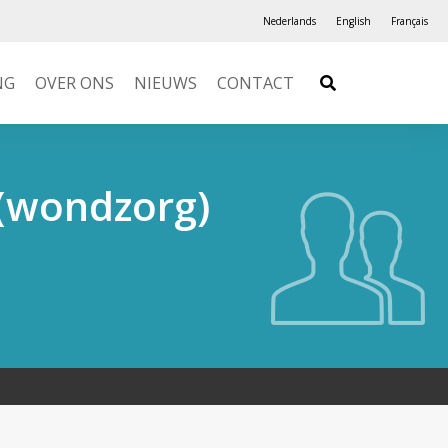
Nederlands
English
Français
NG
OVER ONS
NIEUWS
CONTACT
(wondzorg)