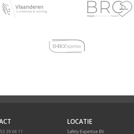
ACT
LOCATIE
 53 39 64 11
Safety Expertise BV