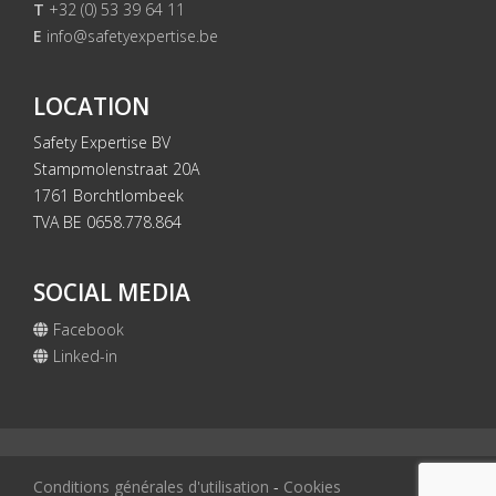
T
+32 (0) 53 39 64 11
E
info@safetyexpertise.be
LOCATION
Safety Expertise BV
Stampmolenstraat 20A
1761 Borchtlombeek
TVA BE 0658.778.864
SOCIAL MEDIA
Facebook
Linked-in
Conditions générales d'utilisation
-
Cookies