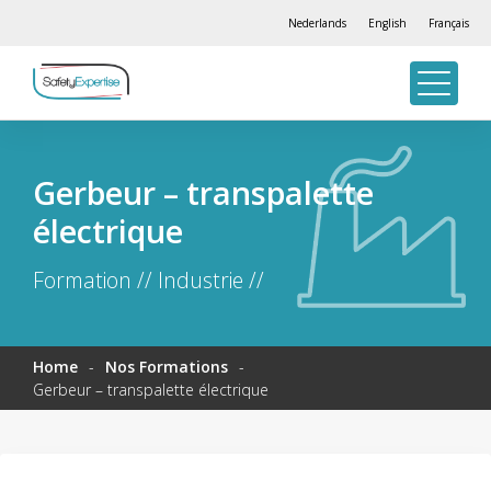
Nederlands
English
Français
Gerbeur – transpalette
électrique
Formation // Industrie //
Home
-
Nos Formations
-
Gerbeur – transpalette électrique