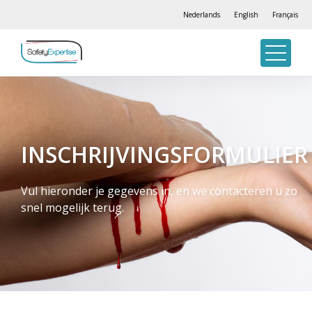
Nederlands
English
Français
INSCHRIJVINGSFORMULIER
Vul hieronder je gegevens in, en we contacteren u zo
snel mogelijk terug.