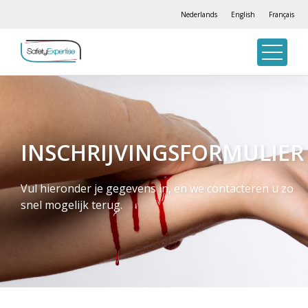
Nederlands
English
Français
INSCHRIJVINGSFORMULIER
Vul hieronder je gegevens in, en we contacteren u zo
snel mogelijk terug.