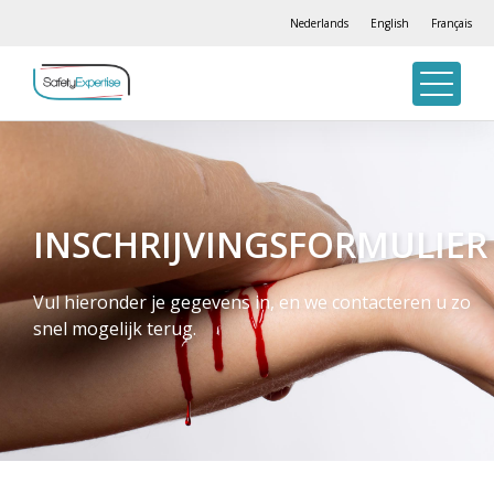
Nederlands
English
Français
INSCHRIJVINGSFORMULIER
Vul hieronder je gegevens in, en we contacteren u zo
snel mogelijk terug.